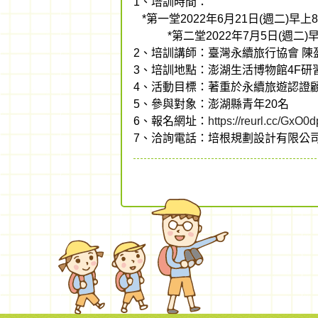
1、培訓時間：
*第一堂2022年6月21日(週二)早上8:3
*第二堂2022年7月5日(週二)早上8
2、培訓講師：臺灣永續旅行協會 陳
3、培訓地點：澎湖生活博物館4F研
4、活動目標：著重於永續旅遊認證
5、參與對象：澎湖縣青年20名
6、報名網址：
https://reurl.cc/GxO0d
7、洽詢電話：培根規劃設計有限公司、深