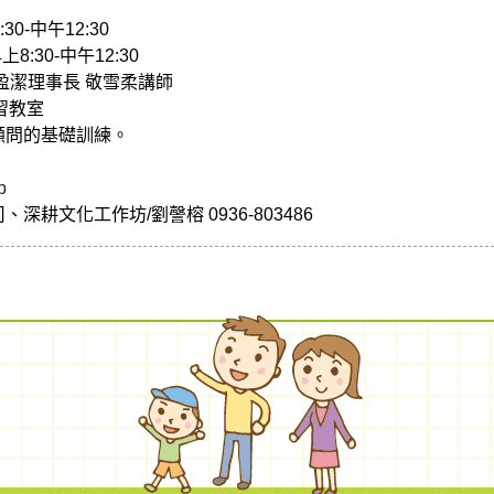
0-中午12:30
:30-中午12:30
盈潔理事長 敬雪柔講師
習教室
顧問的基礎訓練。
p
耕文化工作坊/劉謦榕 0936-803486