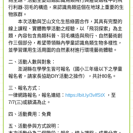
為主題，活動主要透過認識鳥類飛行與遷徙過程中的飛
行利器-羽毛的構造，來認識鳥類這個在地球上重要的生
物族群。
本次活動與芝山文化生態綠園合作，其具有完整的
線上課程、實體教學活動之經驗，以「飛羽探索」為主
題，內容包含鳥類科普、羽毛構造與飛行、自然藝術創
作三個部分，希望帶領縣內學童認識鳥類生物多樣性，
並學習運用生活周圍的自然素材進行環境藝術體驗。
二、活動人數與對象：
澎湖縣在學學生皆可報名（國小三年級以下之學童
報名者，請家長協助DIY活動之操作），共計80名。
三、報名方式：
一律網路報名，報名連結：
https://bit.ly/3vIfStX
，至
7/7(三)或額滿為止。
四、活動費用：免費
五、活動參與方式說明：